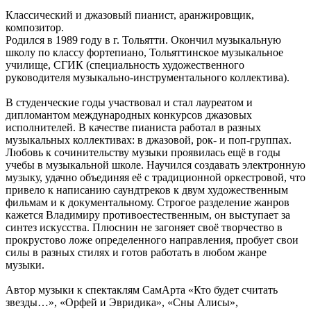
Классический и джазовый пианист, аранжировщик,
композитор.
Родился в 1989 году в г. Тольятти. Окончил музыкальную
школу по классу фортепиано, Тольяттинское музыкальное
училище, СГИК (специальность художественного
руководителя музыкально-инструментального коллектива).
В студенческие годы участвовал и стал лауреатом и
дипломантом международных конкурсов джазовых
исполнителей. В качестве пианиста работал в разных
музыкальных коллективах: в джазовой, рок- и поп-группах.
Любовь к сочинительству музыки проявилась ещё в годы
учебы в музыкальной школе. Научился создавать электронную
музыку, удачно объединяя её с традиционной оркестровой, что
привело к написанию саундтреков к двум художественным
фильмам и к документальному. Строгое разделение жанров
кажется Владимиру противоестественным, он выступает за
синтез искусства. Плюснин не загоняет своё творчество в
прокрустово ложе определенного направления, пробует свои
силы в разных стилях и готов работать в любом жанре
музыки.
Автор музыки к спектаклям СамАрта «Кто будет считать
звезды…», «Орфей и Эвридика», «Сны Алисы»,