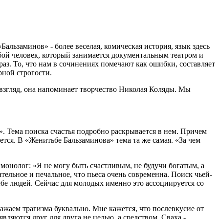
Бальзаминов» - более веселая, комическая история, язык здесь
юбой человек, который занимается документальным театром и
раз. То, что нам в сочинениях помечают как ошибки, составляет
рной строгости.
й взгляд, она напоминает творчество Николая Коляды. Мы
». Тема поиска счастья подробно раскрывается в нем. Причем
ется. В «Женитьбе Бальзаминова» тема та же самая. «За чем
 монолог: «Я не могу быть счастливым, не будучи богатым, а
ательное и печальное, что пьеса очень современна. Поиск чьей-
ебе людей. Сейчас для молодых именно это ассоциируется со
ажаем трагизма буквально. Мне кажется, что послевкусие от
являются друг для друга не целью, а средством. Сваха -