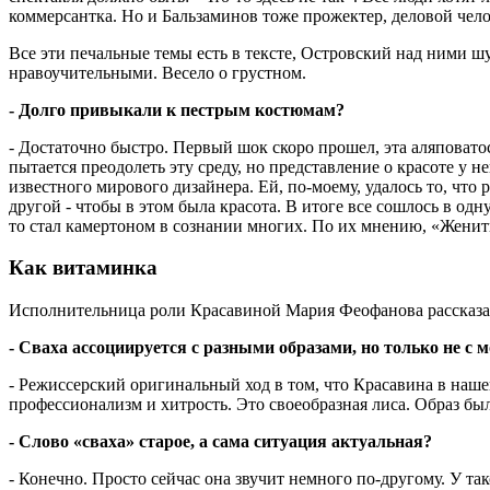
коммерсантка. Но и Бальзаминов тоже прожектер, деловой челов
Все эти печальные темы есть в тексте, Островский над ними ш
нравоучительными. Весело о грустном.
- Долго привыкали к пестрым костюмам?
- Достаточно быстро. Первый шок скоро прошел, эта аляповато
пытается преодолеть эту среду, но представление о красоте у 
известного мирового дизайнера. Ей, по-моему, удалось то, что 
другой - чтобы в этом была красота. В итоге все сошлось в одн
то стал камертоном в сознании многих. По их мнению, «Женитьб
Как витаминка
Исполнительница роли Красавиной Мария Феофанова рассказал
- Сваха ассоциируется с разными образами, но только не с
- Режиссерский оригинальный ход в том, что Красавина в нашей
профессионализм и хитрость. Это своеобразная лиса. Образ был 
- Слово «сваха» старое, а сама ситуация актуальная?
- Конечно. Просто сейчас она звучит немного по-другому. У та