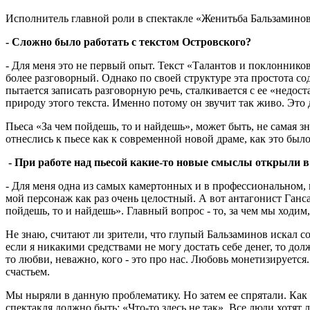
Исполнитель главной роли в спектакле «Женитьба Бальзаминова
- Сложно было работать с текстом Островского?
- Для меня это не первый опыт. Текст «Талантов и поклонников»
более разговорный. Однако по своей структуре эта простота с
пытается записать разговорную речь, сталкивается с ее «недос
природу этого текста. Именно потому он звучит так живо. Это 
Пьеса «За чем пойдешь, то и найдешь», может быть, не самая з
отнеслись к пьесе как к современной новой драме, как это был
- При работе над пьесой какие-то новые смыслы открыли в
- Для меня одна из самых камертонных и в профессиональном, 
мой персонаж как раз очень целостный. А вот антагонист Ганса
пойдешь, то и найдешь». Главный вопрос - то, за чем мы ходим,
Не знаю, считают ли зрители, что глупый Бальзаминов искал со
если я никакими средствами не могу достать себе денег, то дол
то любви, неважно, кого - это про нас. Любовь монетизируетс
счастьем.
Мы ныряли в данную проблематику. Но затем ее спрятали. Как с
спектакля должно быть: «Что-то здесь не так». Все люди хотят 