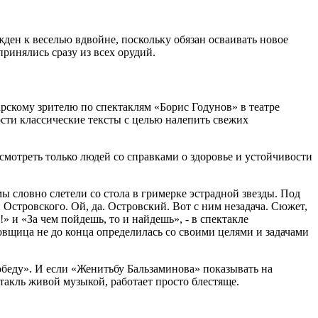
ден к веселью вдвойне, поскольку обязан осваивать новое
ринялись сразу из всех орудий.
рскому зрителю по спектаклям «Борис Годунов» в театре
сти классические тексты с целью налепить свежих
смотреть только людей со справками о здоровье и устойчивости
 словно слетели со стола в гримерке эстрадной звезды. Под
Островского. Ой, да. Островский. Вот с ним незадача. Сюжет,
 и «За чем пойдешь, то и найдешь», - в спектакле
овщица не до конца определилась со своими целями и задачами
обеду». И если «Женитьбу Бальзаминова» показывать на
такль живой музыкой, работает просто блестяще.