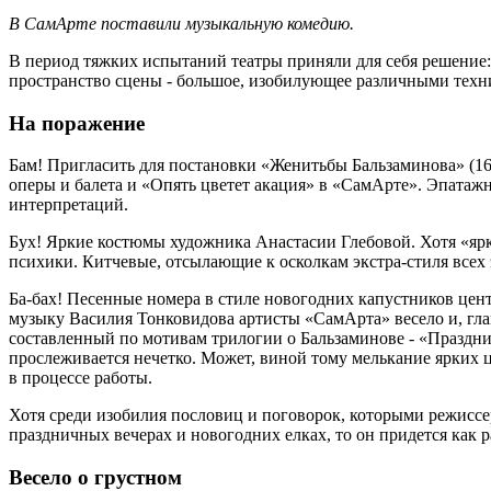
В СамАрте поставили музыкальную комедию.
В период тяжких испытаний театры приняли для себя решение:
пространство сцены - большое, изобилующее различными техни
На поражение
Бам! Пригласить для постановки «Женитьбы Бальзаминова» (16+
оперы и балета и «Опять цветет акация» в «СамАрте». Эпатаж
интерпретаций.
Бух! Яркие костюмы художника Анастасии Глебовой. Хотя «ярки
психики. Китчевые, отсылающие к осколкам экстра-стиля всех 
Ба-бах! Песенные номера в стиле новогодних капустников цент
музыку Василия Тонковидова артисты «СамАрта» весело и, гла
составленный по мотивам трилогии о Бальзаминове - «Праздничн
прослеживается нечетко. Может, виной тому мелькание ярких 
в процессе работы.
Хотя среди изобилия пословиц и поговорок, которыми режиссер
праздничных вечерах и новогодних елках, то он придется как 
Весело о грустном