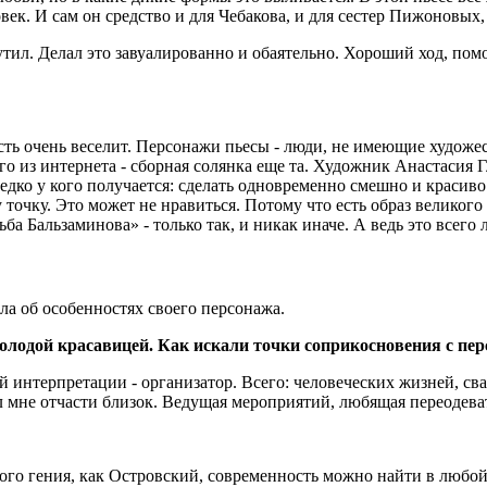
ек. И сам он средство и для Чебакова, и для сестер Пижоновых,
утил. Делал это завуалированно и обаятельно. Хороший ход, помо
сть очень веселит. Персонажи пьесы - люди, не имеющие художес
него из интернета - сборная солянка еще та. Художник Анастасия
редко у кого получается: сделать одновременно смешно и красиво.
у точку. Это может не нравиться. Потому что есть образ великог
а Бальзаминова» - только так, и никак иначе. А ведь это всего
а об особенностях своего персонажа.
 молодой красавицей. Как искали точки соприкосновения с пе
 интерпретации - организатор. Всего: человеческих жизней, сва
мне отчасти близок. Ведущая мероприятий, любящая переодеваться
кого гения, как Островский, современность можно найти в любой