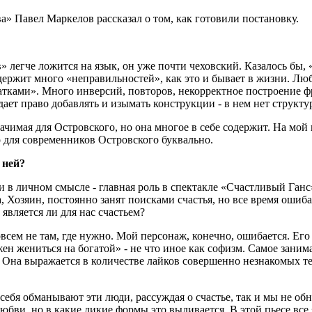
» Павел Маркелов рассказал о том, как готовили постановку.
 легче ложится на язык, он уже почти чеховский. Казалось бы, «
одержит много «неправильностей», как это и бывает в жизни. Л
татками». Много инверсий, повторов, некорректное построение ф
дает право добавлять и изымать конструкции - в нем нет структу
начимая для Островского, но она многое в себе содержит. На мо
о для современников Островского буквально.
 ней?
и в личном смысле - главная роль в спектакле «Счастливый Ганс
, Хозяин, постоянно занят поисками счастья, но все время ошиба
 является ли для нас счастьем?
всем не там, где нужно. Мой персонаж, конечно, ошибается. Его
жен жениться на богатой» - не что иное как софизм. Самое заним
я. Она выражается в количестве лайков совершенно незнакомых т
ебя обманывают эти люди, рассуждая о счастье, так и мы не обн
любви, но в какие дикие формы это выливается. В этой пьесе все 