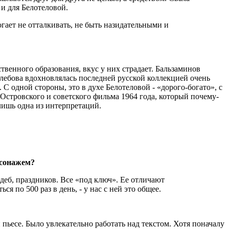
 и для Белотеловой.
гает не отталкивать, не быть назидательными и
твенного образования, вкус у них страдает. Бальзаминов
 Глебова вдохновлялась последней русской коллекцией очень
 С одной стороны, это в духе Белотеловой - «дорого-богато», с
о Островского и советского фильма 1964 года, который почему-
 лишь одна из интерпретаций.
рсонажем?
деб, праздников. Все «под ключ». Ее отличают
 по 500 раз в день, - у нас с ней это общее.
 пьесе. Было увлекательно работать над текстом. Хотя поначалу