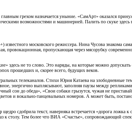
 главным грехом назначается уныние. «СамАрт» оказался принуж
ческими возможностями и машинерией. Палить по скуке здесь п
) известного московского режиссера. Нина Чусова знакома сама
ная, провокационная, пропускающая через мясорубку современно
е» здесь не то слово. Это наряды, на которые можно допускать 
эпох прошедших и, скорее всего, будущих веков.
ральных телеканалов. Стихи Юрия Катаева на злободневные темы
вное, энергично выплясывают, заполняя паузы между репликами 
ый сон до обеда», «Свои собаки грызутся, чужая не приставай!»
цветов и вокально-танцевальных номеров. А может быть, постан
 щедро сдобрила текст, наверняка встречается «дорога ложка к 
раз к столу. Тем более что ВИА «Счастье», сопровождающий спек