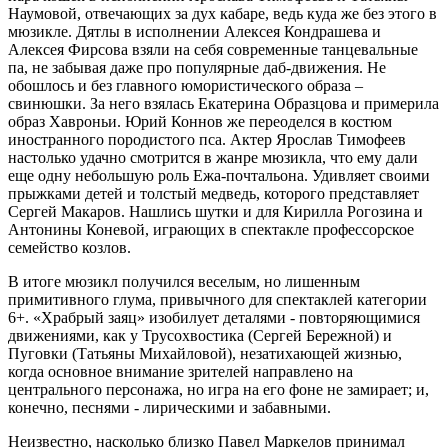
Наумовой, отвечающих за дух кабаре, ведь куда же без этого в
мюзикле. Дятлы в исполнении Алексея Кондрашева и
Алексея Фирсова взяли на себя современные танцевальные
па, не забывая даже про популярные даб-движения. Не
обошлось и без главного юмористического образа –
свинюшки. За него взялась Екатерина Образцова и примерила
образ Хавроньи. Юрий Коннов же переоделся в костюм
иностранного породистого пса. Актер Ярослав Тимофеев
настолько удачно смотрится в жанре мюзикла, что ему дали
еще одну небольшую роль Ежа-почтальона. Удивляет своими
прыжками детей и толстый медведь, которого представляет
Сергей Макаров. Нашлись шутки и для Кирилла Рогозина и
Антонины Коневой, играющих в спектакле профессорское
семейство козлов.
В итоге мюзикл получился веселым, но лишенным
примитивного глума, привычного для спектаклей категории
6+. «Храбрый заяц» изобилует деталями - повторяющимися
движениями, как у Трусохвостика (Сергей Бережной) и
Пуговки (Татьяны Михайловой), незатихающей жизнью,
когда основное внимание зрителей направлено на
центрального персонажа, но игра на его фоне не замирает; и,
конечно, песнями - лирическими и забавными.
Неизвестно, насколько близко Павел Маркелов принимал