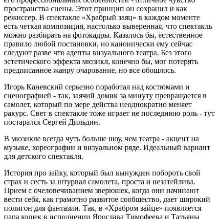
пространства сцены. Этот принцип он сохранил и как
режиссер. В спектакле «Храбрый заяц» в каждом моменте
есть четкая композиция, настолько выверенная, что спектакль
можно разбирать на фотокадры. Казалось бы, естественное
правило любой постановки, но канонически ему сейчас
следуют разве что адепты визуального театра. Без этого
эстетического эффекта мюзикл, конечно бы, мог потерять
предписанное жанру очарование, но все обошлось.
Игорь Каневский серьезно поработал над костюмами и
сценографией - так, заячий домик за минуту превращается в
самолет, который по мере действа неоднократно меняет
ракурс. Свет в спектакле тоже играет не последнюю роль - тут
постарался Сергей Дильдин.
В мюзикле всегда чуть больше шоу, чем театра - акцент на
музыке, хореографии и визуальном ряде. Идеальный вариант
для детского спектакля.
История про зайку, который был вынужден побороть свой
страх и сесть за штурвал самолета, проста и незатейлива.
Прием с очеловечиванием зверюшек, когда они начинают
вести себя, как грамотно развитое сообщество, дает широкий
полигон для фантазии. Так, в «Храбром зайце» появляется
пара кошек в исполнении Ярослава Тимофеева и Татьяны