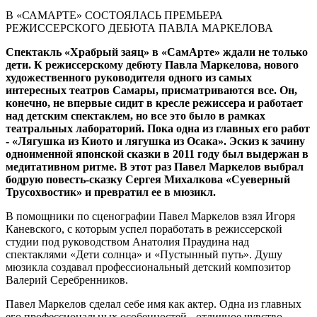
В «САМАРТЕ» СОСТОЯЛАСЬ ПРЕМЬЕРА
РЕЖИССЕРСКОГО ДЕБЮТА ПАВЛА МАРКЕЛОВА
Спектакль «Храбрый заяц» в «СамАрте» ждали не только
дети. К режиссерскому дебюту Павла Маркелова, нового
художественного руководителя одного из самых
интересных театров Самары, присматриваются все. Он,
конечно, не впервые сидит в кресле режиссера и работает
над детским спектаклем, но все это было в рамках
театральных лабораторий. Пока одна из главных его работ
- «Лягушка из Киото и лягушка из Осака». Эскиз к зачину
одноименной японской сказки в 2011 году был выдержан в
медитативном ритме. В этот раз Павел Маркелов выбрал
бодрую повесть-сказку Сергея Михалкова «Суеверный
Трусохвостик» и превратил ее в мюзикл.
В помощники по сценографии Павел Маркелов взял Игоря
Каневского, с которым успел поработать в режиссерской
студии под руководством Анатолия Праудина над
спектаклями «Дети солнца» и «Пустынный путь». Душу
мюзикла создавал профессиональный детский композитор
Валерий Серебренников.
Павел Маркелов сделал себе имя как актер. Одна из главных
его профессиональных особенностей - отличное чувство