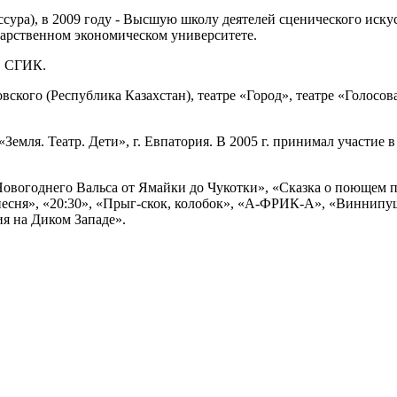
сура), в 2009 году - Высшую школу деятелей сценического искус
арственном экономическом университете.
в СГИК.
ского (Республика Казахстан), театре «Город», театре «Голосова
мля. Театр. Дети», г. Евпатория. В 2005 г. принимал участие 
огоднего Вальса от Ямайки до Чукотки», «Сказка о поющем по
песня», «20:30», «Прыг-скок, колобок», «А-ФРИК-А», «Виннипу
я на Диком Западе».